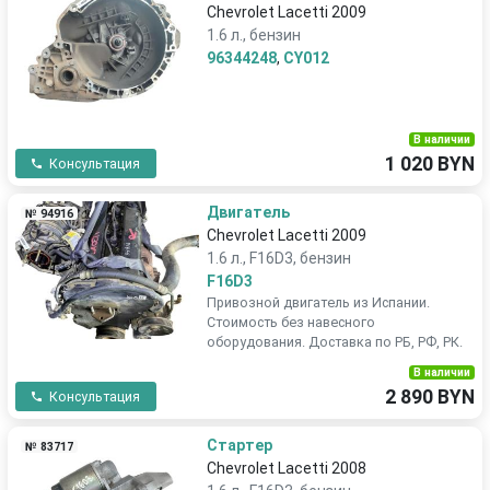
Chevrolet Lacetti 2009
1.6 л., бензин
96344248
,
CY012
В наличии
1 020 BYN
Консультация
Двигатель
№ 94916
Chevrolet Lacetti 2009
1.6 л., F16D3, бензин
F16D3
Привозной двигатель из Испании.
Стоимость без навесного
оборудования. Доставка по РБ, РФ, РК.
В наличии
2 890 BYN
Консультация
Стартер
№ 83717
Chevrolet Lacetti 2008