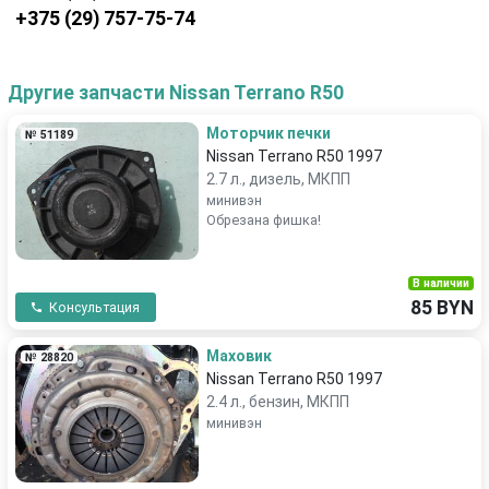
+375 (29) 757-75-74
Другие запчасти Nissan Terrano R50
Моторчик печки
№ 51189
Nissan Terrano R50 1997
2.7 л., дизель, МКПП
минивэн
Обрезана фишка!
В наличии
85 BYN
Консультация
Маховик
№ 28820
Nissan Terrano R50 1997
2.4 л., бензин, МКПП
минивэн