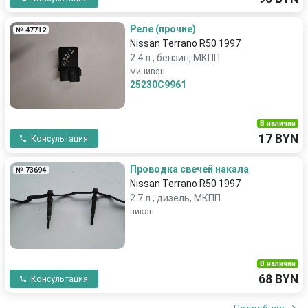
Реле (прочие)
№ 47712
Nissan Terrano R50 1997
2.4 л., бензин, МКПП
минивэн
25230C9961
В наличии
17 BYN
Консультация
Проводка свечей накала
№ 73694
Nissan Terrano R50 1997
2.7 л., дизель, МКПП
пикап
В наличии
68 BYN
Консультация