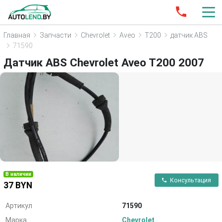
Главная
Запчасти
Chevrolet
Aveo
T200
датчик ABS
71590
Датчик ABS Chevrolet Aveo T200 2007
В наличии
Консультация
37 BYN
Артикул
71590
Марка
Chevrolet