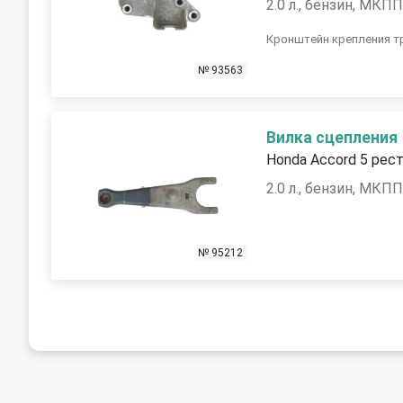
2.0 л., бензин, МКП
Кронштейн крепления т
№ 93563
Вилка сцепления
Honda Accord 5 рест
2.0 л., бензин, МКП
№ 95212