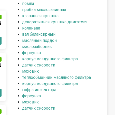
помпа
пробка маслозаливная
клапанная крышка
и
декоративная крышка двигателя
N
коленвал
вал балансирный
масляный поддон
маслозаборник
форсунка
корпус воздушного фильтра
и
N
датчик скорости
маховик
теплообменник масляного фильтра
корпус воздушного фильтра
гофра инжектора
форсунка
маховик
датчик скорости
и