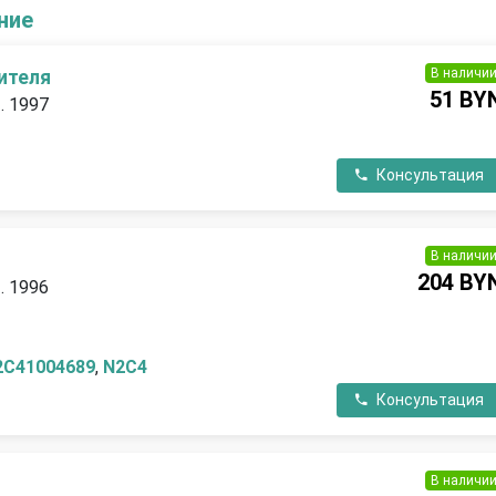
ние
В наличи
ителя
51 BY
. 1997
Консультация
В наличи
204 BY
. 1996
2C41004689
,
N2C4
Консультация
В наличи