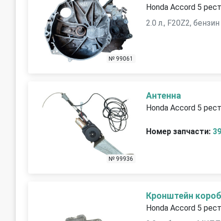
Honda Accord 5 рест
2.0 л., F20Z2, бензин
№ 99061
Антенна
Honda Accord 5 рест
Номер запчасти:
3
№ 99936
Кронштейн коробк
Honda Accord 5 рест