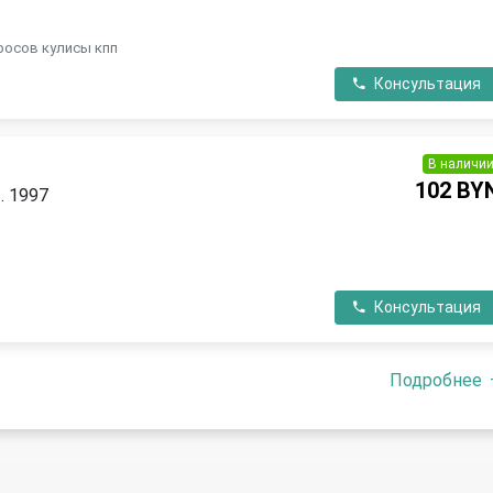
П
росов кулисы кпп
Консультация
В наличи
102 BY
. 1997
П
Консультация
Подробнее