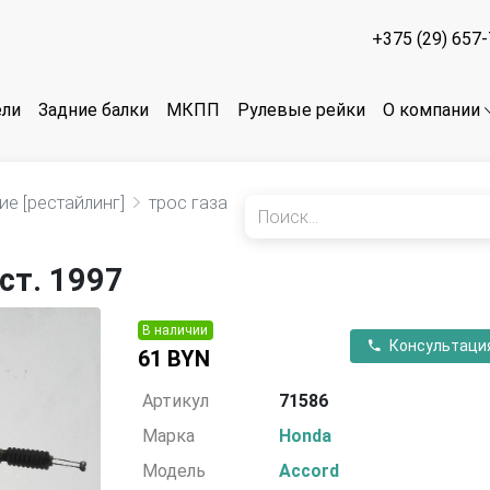
+375 (29) 657
ели
Задние балки
МКПП
Рулевые рейки
О компании
ие [рестайлинг]
трос газа
ст. 1997
В наличии
Консультаци
61 BYN
Артикул
71586
Марка
Honda
Модель
Accord