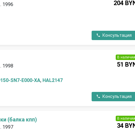
204 BY
. 1996
Консультация
В наличи
51 BY
. 1998
9150-SN7-E000-XA
,
HAL2147
Консультация
В наличи
и (балка кпп)
34 BY
. 1997