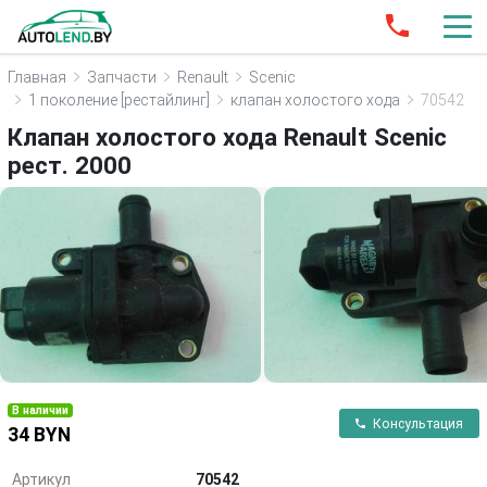
Главная
Запчасти
Renault
Scenic
1 поколение [рестайлинг]
клапан холостого хода
70542
Клапан холостого хода Renault Scenic
рест. 2000
В наличии
Консультация
34 BYN
Артикул
70542