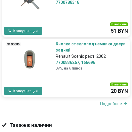
7700788318
В наличии
51 BYN
Консультация
Кнопка стеклоподъемника двери
№ 90685
задней
Renault Scenic рест. 2002
7700836267
,
166696
DAV, на 6 пинов
В наличии
20 BYN
Консультация
Подробнее
Также в наличии