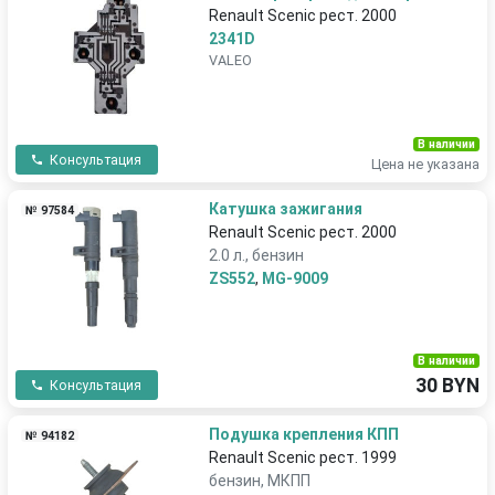
Renault Scenic рест. 2000
2341D
VALEO
В наличии
Консультация
Цена не указана
Катушка зажигания
№ 97584
Renault Scenic рест. 2000
2.0 л., бензин
ZS552
,
MG-9009
В наличии
30 BYN
Консультация
Подушка крепления КПП
№ 94182
Renault Scenic рест. 1999
бензин, МКПП