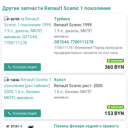
Другие запчасти Renault Scenic 1 поколение
Турбина
№ 66749
Renault Scenic 1999
1.9 л., дизель, МКПП
минивэн
GR1544
,
7700111278
7700111747 Внимание! Перед приездом
предварительно звоните за пол часа.
В наличии
360 BYN
Консультация
Капот
№ 16846
Renault Scenic рест. 2000
1.6 л., бензин, МКПП
минивэн
В наличии
153 BYN
Консультация
Панель фонаря заднего правого
№ 21151-1