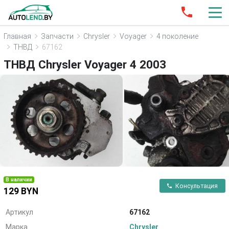
Главная
Запчасти
Chrysler
Voyager
4 поколение
ТНВД
67162
ТНВД Chrysler Voyager 4 2003
В наличии
Консультация
129 BYN
Артикул
67162
Марка
Chrysler