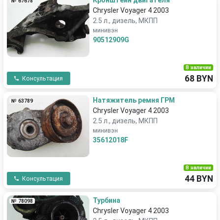
Кронштейн двигателя
№ 67678
Chrysler Voyager 4 2003
2.5 л., дизель, МКПП
минивэн
90512909G
В наличии
68 BYN
Консультация
Натяжитель ремня ГРМ
№ 63789
Chrysler Voyager 4 2003
2.5 л., дизель, МКПП
минивэн
35612018F
В наличии
44 BYN
Консультация
Турбина
№ 78098
Chrysler Voyager 4 2003