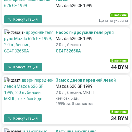
Mazda 626 GF 1999
В наличии
Консультация
Цена не указана
Насос гидроусилителя руля
№ 70682_1
Mazda 626 GF 1999
2.0 л., бензин
GE4T32650A
В наличии
44 BYN
Консультация
Замок двери передней левой
№ 22727
Mazda 626 GF 1999
2.0 л., бензин, МКПП
хетчбэк 5 дв.
1999год. 5-контактов
В наличии
34 BYN
Консультация
Катушка зажигания
№ 003995