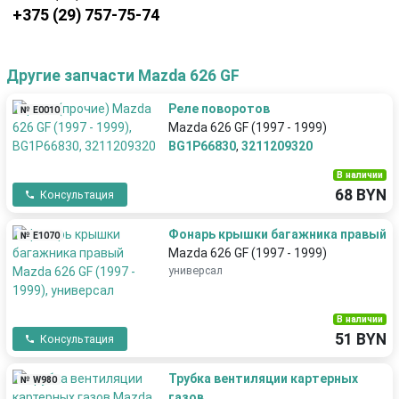
+375 (29) 757-75-74
Другие запчасти Mazda 626 GF
Реле поворотов
№ E0010
Mazda 626 GF (1997 - 1999)
BG1P66830
,
3211209320
В наличии
68 BYN
Консультация
Фонарь крышки багажника правый
№ E1070
Mazda 626 GF (1997 - 1999)
универсал
В наличии
51 BYN
Консультация
Трубка вентиляции картерных
№ W980
газов