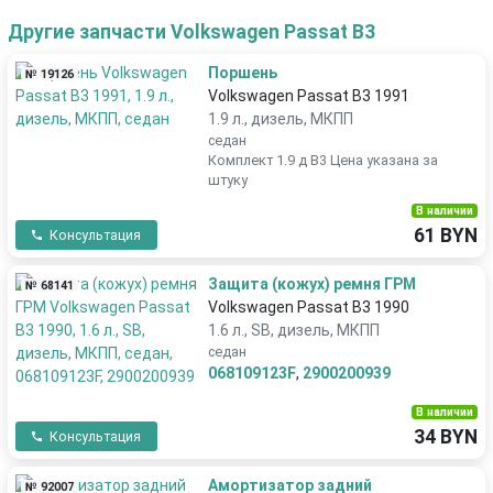
Другие запчасти Volkswagen Passat B3
Поршень
№ 19126
Volkswagen Passat B3 1991
1.9 л., дизель, МКПП
седан
Комплект 1.9 д B3 Цена указана за
штуку
В наличии
61 BYN
Консультация
Защита (кожух) ремня ГРМ
№ 68141
Volkswagen Passat B3 1990
1.6 л., SB, дизель, МКПП
седан
068109123F
,
2900200939
В наличии
34 BYN
Консультация
Амортизатор задний
№ 92007