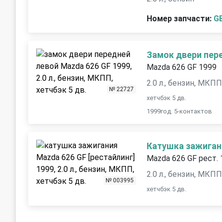
Номер запчасти:
G
Замок двери пер
Mazda 626 GF 1999
2.0 л., бензин, МКП
№ 22727
хетчбэк 5 дв.
1999год. 5-контактов
Катушка зажиган
Mazda 626 GF рест.
2.0 л., бензин, МКП
№ 003995
хетчбэк 5 дв.