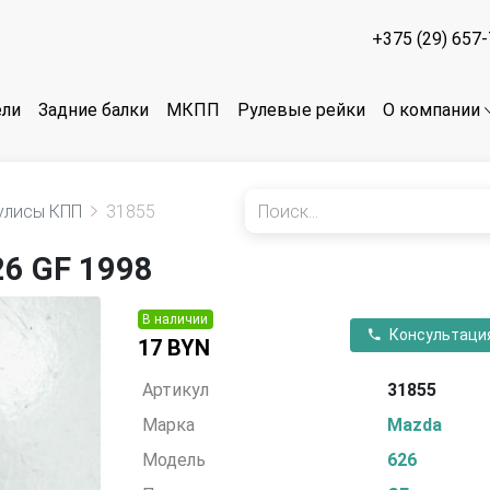
+375 (29) 657
ели
Задние балки
МКПП
Рулевые рейки
О компании
кулисы КПП
31855
6 GF 1998
В наличии
Консультаци
17 BYN
Артикул
31855
Марка
Mazda
Модель
626