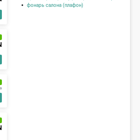
фонарь салона (плафон)
и
N
и
а
и
N