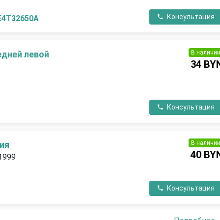
Консультация
E4T32650A
В наличи
едней левой
34 BY
П
Консультация
В наличи
ия
40 BY
 1999
П
Консультация