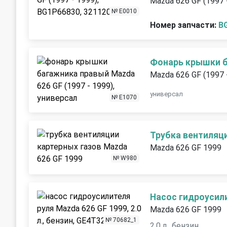
Mazda 626 GF (1997 
№ E0010
Номер запчасти:
B
Фонарь крышки 
Mazda 626 GF (1997 
универсал
№ E1070
Трубка вентиляц
Mazda 626 GF 1999
№ W980
Насос гидроусил
Mazda 626 GF 1999
№ 70682_1
2.0 л., бензин