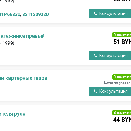
- 1999)
Консультация
G1P66830
,
3211209320
В наличи
багажника правый
51 BY
- 1999)
Консультация
В наличи
ии картерных газов
Цена не указан
Консультация
В наличи
ителя руля
44 BY