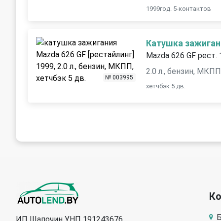
1999год. 5-контактов
Катушка зажиган
Mazda 626 GF рест.
2.0 л., бензин, МКП
№ 003995
хетчбэк 5 дв.
К
Б
ИП Шапочин УНП 191243676