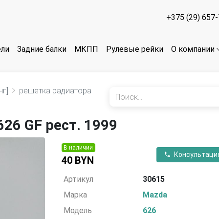
+375 (29) 657
ели
Задние балки
МКПП
Рулевые рейки
О компании
нг]
решетка радиатора
26 GF рест. 1999
В наличии
Консультаци
40 BYN
Артикул
30615
Марка
Mazda
Модель
626