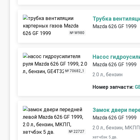
Трубка вентиляц
Mazda 626 GF 1999
№ W980
Насос гидроусил
Mazda 626 GF 1999
№ 70682_1
2.0 л., бензин
Номер запчасти:
G
Замок двери пер
Mazda 626 GF 1999
2.0 л., бензин, МКП
№ 22727
хетчбэк 5 дв.