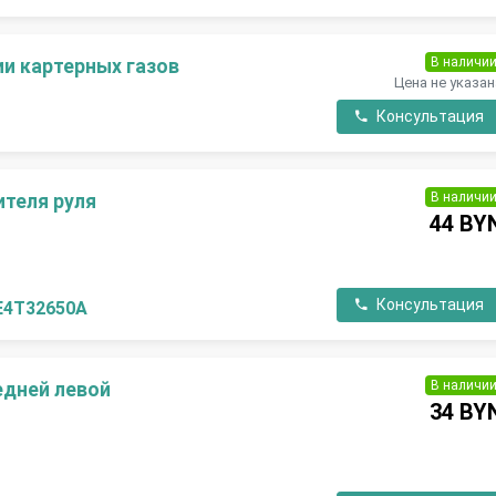
В наличи
ии картерных газов
Цена не указан
Консультация
В наличи
ителя руля
44 BY
Консультация
E4T32650A
В наличи
едней левой
34 BY
П