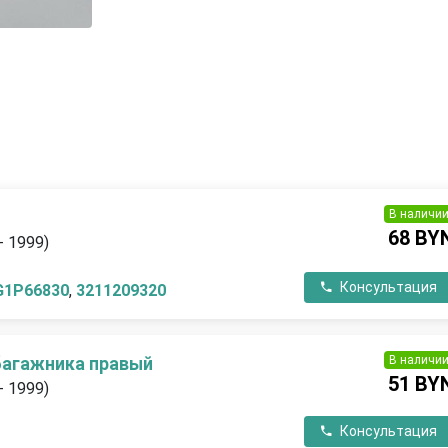
В наличи
68 BY
- 1999)
Консультация
G1P66830
,
3211209320
В наличи
багажника правый
51 BY
- 1999)
Консультация