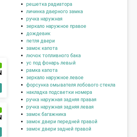
решетка радиатора
личинка дверного замка
ручка наружная
зеркало наружное правое
дождевик
петля двери
замок капота
лючок топливного бака
ус под фонарь левый
и
рамка капота
N
зеркало наружное левое
форсунка омывателя лобового стекла
накладка подсветки номера
ручка наружная задняя правая
ручка наружная задняя левая
и
замок багажника
N
замок двери передней правой
замок двери задней правой