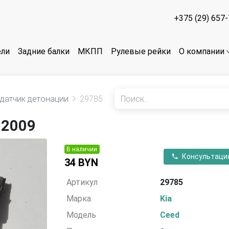
+375 (29) 657
ели
Задние балки
МКПП
Рулевые рейки
О компании
датчик детонации
29785
 2009
В наличии
Консультаци
34 BYN
Артикул
29785
Марка
Kia
Модель
Ceed