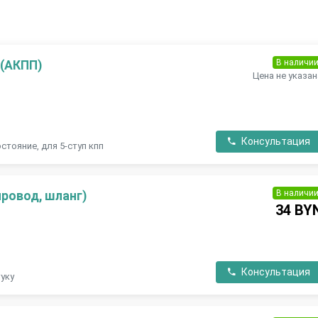
В наличи
 (АКПП)
Цена не указан
П
Консультация
стояние, для 5-ступ кпп
В наличи
ровод, шланг)
34 BY
П
Консультация
туку