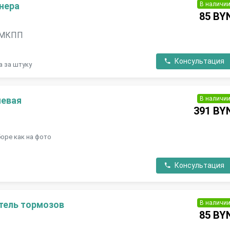
В наличи
нера
85 BY
, МКПП
Консультация
а за штуку
В наличи
левая
391 BY
оре как на фото
Консультация
В наличи
тель тормозов
85 BY