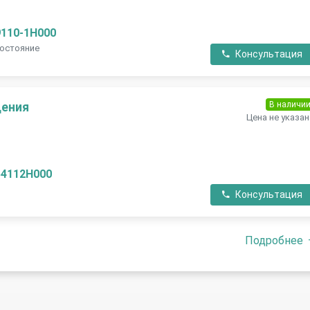
9110-1H000
состояние
Консультация
В наличи
дения
Цена не указан
54112H000
Консультация
Подробнее