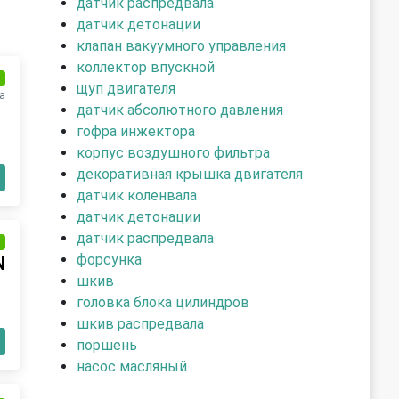
датчик распредвала
датчик детонации
клапан вакуумного управления
коллектор впускной
и
щуп двигателя
а
датчик абсолютного давления
гофра инжектора
корпус воздушного фильтра
декоративная крышка двигателя
датчик коленвала
датчик детонации
датчик распредвала
и
форсунка
N
шкив
головка блока цилиндров
шкив распредвала
поршень
насос масляный