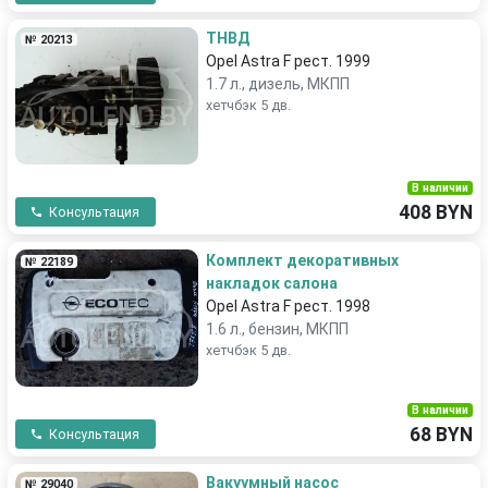
ТНВД
№ 20213
Opel Astra F рест. 1999
1.7 л., дизель, МКПП
хетчбэк 5 дв.
В наличии
408 BYN
Консультация
Комплект декоративных
№ 22189
накладок салона
Opel Astra F рест. 1998
1.6 л., бензин, МКПП
хетчбэк 5 дв.
В наличии
68 BYN
Консультация
Вакуумный насос
№ 29040