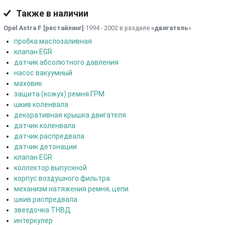
Также в наличии
Opel Astra F [рестайлинг]
1994 - 2002 в разделе
«двигатель
»
пробка маслозаливная
клапан EGR
датчик абсолютного давления
насос вакуумный
маховик
защита (кожух) ремня ГРМ
шкив коленвала
декоративная крышка двигателя
датчик коленвала
датчик распредвала
датчик детонации
клапан EGR
коллектор выпускной
корпус воздушного фильтра
механизм натяжения ремня, цепи
шкив распредвала
звездочка ТНВД
интеркулер