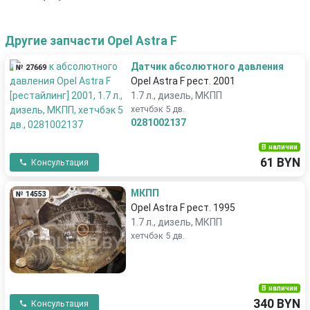
Другие запчасти Opel Astra F
Датчик абсолютного давления
№ 27669
Opel Astra F рест. 2001
1.7 л., дизель, МКПП
хетчбэк 5 дв.
0281002137
В наличии
61 BYN
Консультация
МКПП
№ 14553
Opel Astra F рест. 1995
1.7 л., дизель, МКПП
хетчбэк 5 дв.
В наличии
340 BYN
Консультация