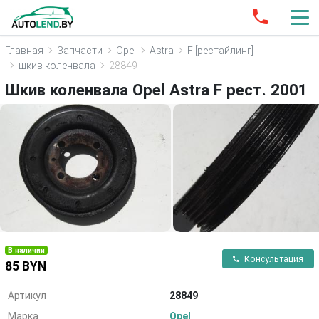
Главная
Запчасти
Opel
Astra
F [рестайлинг]
шкив коленвала
28849
Шкив коленвала Opel Astra F рест. 2001
В наличии
Консультация
85 BYN
Артикул
28849
Марка
Opel