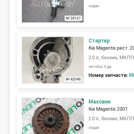
седан
№ 28167
Стартер
Kia Magentis рест. 2
2.0 л., бензин, МКП
хетчбэк 5 дв.
Номер запчасти:
M
№ 42040
Маховик
Kia Magentis 2001
2.0 л., бензин, МКП
седан