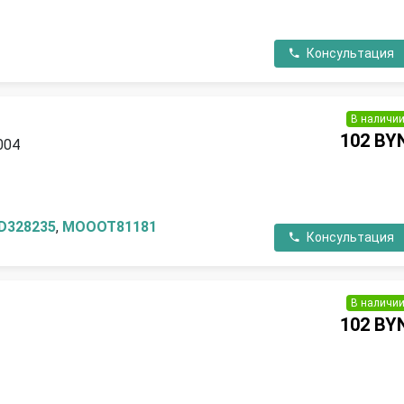
Консультация
В наличи
102 BY
004
П
D328235
,
MOOOT81181
Консультация
В наличи
102 BY
П