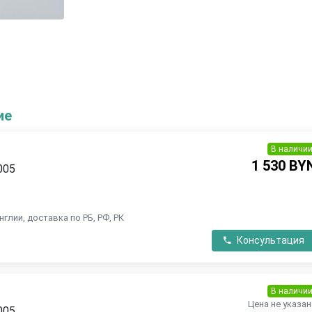
ие
В наличи
1 530 BY
005
глии, доставка по РБ, РФ, РК
Консультация
В наличи
Цена не указан
005