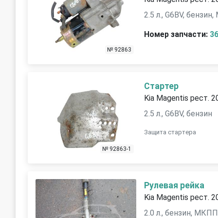
2.5 л., G6BV, бензин
Номер запчасти:
3
№ 92863
Стартер
Kia Magentis рест. 2
2.5 л., G6BV, бензин
Защита стартера
№ 92863-1
Рулевая рейка
Kia Magentis рест. 2
2.0 л., бензин, МКП