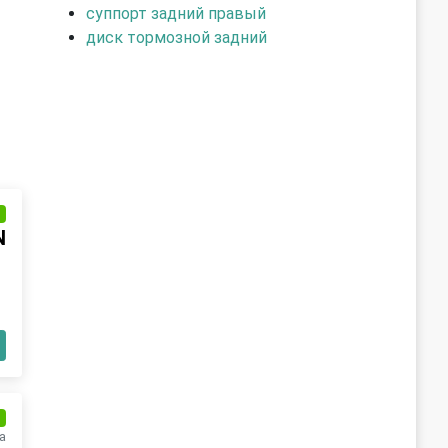
суппорт задний правый
диск тормозной задний
и
N
и
а