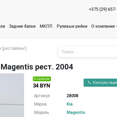
+375 (29) 657
ели
Задние балки
МКПП
Рулевые рейки
О компании
 [рестайлинг]
Magentis рест. 2004
В наличии
Консультаци
34 BYN
Артикул
28008
Марка
Kia
Модель
Magentis