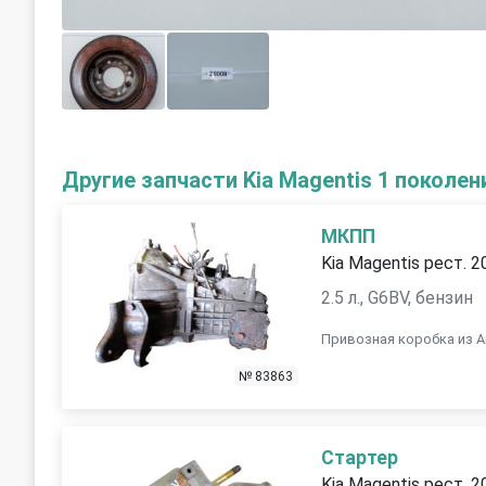
Другие запчасти Kia Magentis 1 поколен
МКПП
Kia Magentis рест. 2
2.5 л., G6BV, бензин
Привозная коробка из Ан
№ 83863
Стартер
Kia Magentis рест. 2