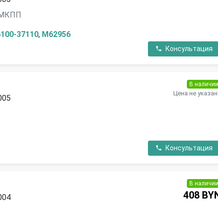
, МКПП
6100-37110
,
M62956
Консультация
В наличи
Цена не указан
005
Консультация
В наличи
408 BY
004
П