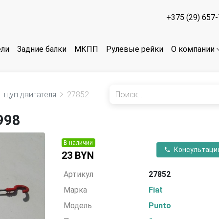
+375 (29) 657
ели
Задние балки
МКПП
Рулевые рейки
О компании
щуп двигателя
27852
998
В наличии
Консультаци
23 BYN
Артикул
27852
Марка
Fiat
Модель
Punto