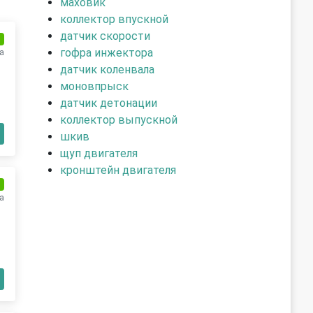
маховик
коллектор впускной
датчик скорости
и
гофра инжектора
а
датчик коленвала
моновпрыск
датчик детонации
коллектор выпускной
шкив
щуп двигателя
кронштейн двигателя
и
а