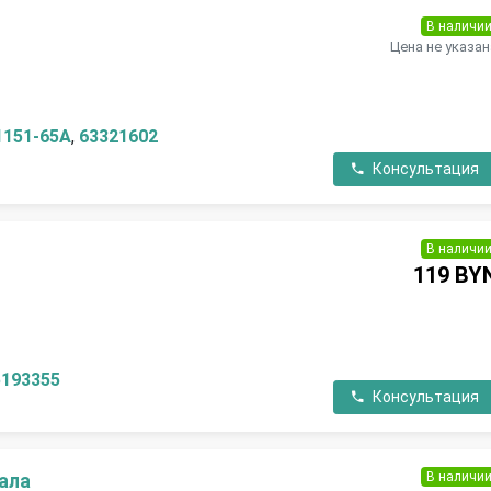
В наличи
Цена не указан
1151-65A
,
63321602
Консультация
В наличи
119 BY
П
5193355
Консультация
В наличи
ала