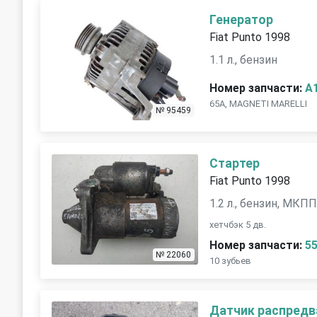
Генератор
Fiat Punto 1998
1.1 л., бензин
Номер запчасти:
A
65А, MAGNETI MARELLI
№ 95459
Стартер
Fiat Punto 1998
1.2 л., бензин, МКП
хетчбэк 5 дв.
Номер запчасти:
5
№ 22060
10 зубьев
Датчик распредв