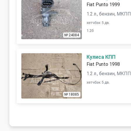
Fiat Punto 1999
1.2 л., бензин, МКП
хетчбэк 5 дв.
1.2б
№ 24084
Кулиса КПП
Fiat Punto 1998
1.2 л., бензин, МКП
хетчбэк 5 дв.
№ 18085