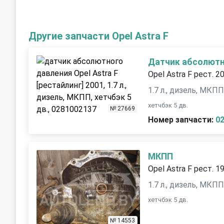
Другие запчасти Opel Astra F
Датчик абсолютн
Opel Astra F рест. 2
1.7 л., дизель, МКП
хетчбэк 5 дв.
№ 27669
Номер запчасти:
0
МКПП
Opel Astra F рест. 1
1.7 л., дизель, МКП
хетчбэк 5 дв.
№ 14553