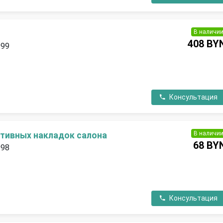
В наличи
408 BY
999
П
Консультация
В наличи
тивных накладок салона
68 BY
998
П
Консультация