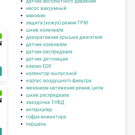
датчик абсолютного давления
насос вакуумный
маховик
защита (кожух) ремня ГРМ
шкив коленвала
и
декоративная крышка двигателя
N
датчик коленвала
датчик распредвала
датчик детонации
клапан EGR
коллектор выпускной
корпус воздушного фильтра
механизм натяжения ремня, цепи
и
шкив распредвала
N
звездочка ТНВД
интеркулер
гофра инжектора
поршень