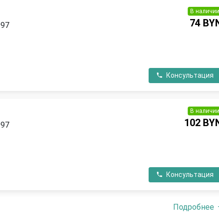
В наличи
74 BY
997
П
Консультация
В наличи
102 BY
997
П
Консультация
Подробнее