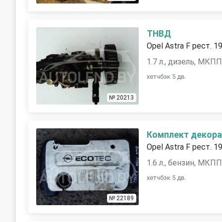
ТНВД
Opel Astra F рест. 1
1.7 л., дизель, МКП
хетчбэк 5 дв.
№ 20213
Комплект декора
Opel Astra F рест. 1
1.6 л., бензин, МКП
хетчбэк 5 дв.
№ 22189