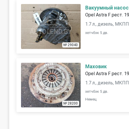
Вакуумный насос
Opel Astra F рест. 1
1.7 л., дизель, МКП
хетчбэк 5 дв.
№ 29040
Маховик
Opel Astra F рест. 1
1.7 л., дизель, МКП
хетчбэк 5 дв.
Немец
№ 28200