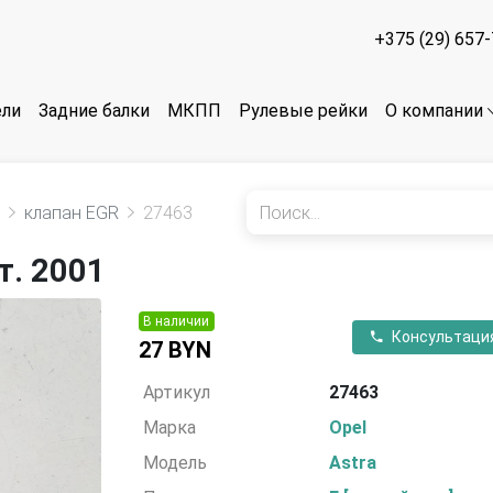
+375 (29) 657
ели
Задние балки
МКПП
Рулевые рейки
О компании
клапан EGR
27463
т. 2001
В наличии
Консультаци
27 BYN
Артикул
27463
Марка
Opel
Модель
Astra