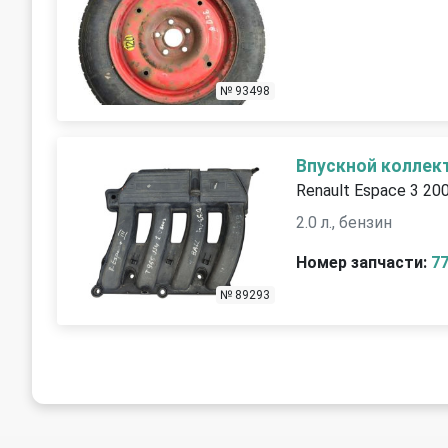
№ 93498
Впускной коллек
Renault Espace 3 20
2.0 л., бензин
Номер запчасти:
7
№ 89293