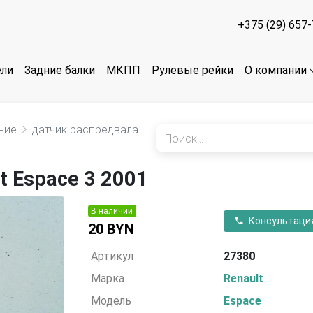
+375 (29) 657
ели
Задние балки
МКПП
Рулевые рейки
О компании
ние
датчик распредвала
t Espace 3 2001
В наличии
Консультаци
20 BYN
Артикул
27380
Марка
Renault
Модель
Espace