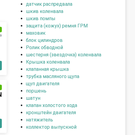
датчик распредвала
шкив коленвала
шкив помпы
защита (кожух) ремня ГРМ
и
маховик
а
блок цилиндров
Ролик обводной
шестерня (звездочка) коленвала
Крышка коленвала
клапанная крышка
трубка масляного щупа
щуп двигателя
и
поршень
N
шатун
клапан холостого хода
кронштейн двигателя
натяжитель
коллектор выпускной