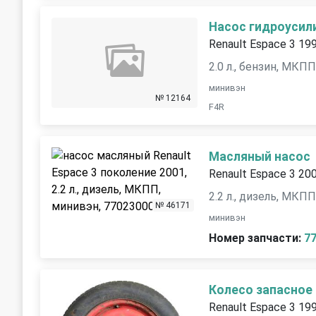
Насос гидроусил
Renault Espace 3 19
2.0 л., бензин, МКП
минивэн
№ 12164
F4R
Масляный насос
Renault Espace 3 20
2.2 л., дизель, МКП
№ 46171
минивэн
Номер запчасти:
7
Колесо запасное 
Renault Espace 3 19