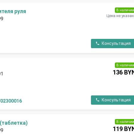
В наличи
ителя руля
Цена не указан
99
П
Консультация
В наличи
136 BY
01
П
Консультация
702300016
В наличи
(таблетка)
119 BY
99