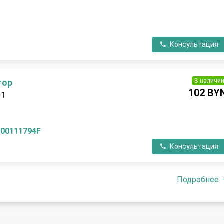
Консультация
В наличи
тор
102 BY
01
700111794F
Консультация
Подробнее