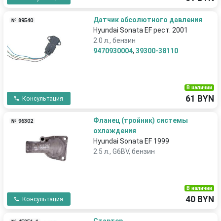
Датчик абсолютного давления
№ 89540
Hyundai Sonata EF рест. 2001
2.0 л., бензин
9470930004
,
39300-38110
В наличии
61 BYN
Консультация
Фланец (тройник) системы
№ 96302
охлаждения
Hyundai Sonata EF 1999
2.5 л., G6BV, бензин
В наличии
40 BYN
Консультация