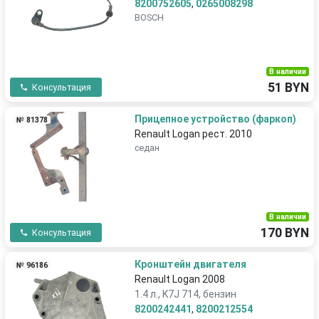
8200752605
,
0265008298
BOSCH
В наличии
51 BYN
Консультация
Прицепное устройство (фаркоп)
№ 81378
Renault Logan рест. 2010
седан
В наличии
170 BYN
Консультация
Кронштейн двигателя
№ 96186
Renault Logan 2008
1.4 л., K7J 714, бензин
8200242441
,
8200212554