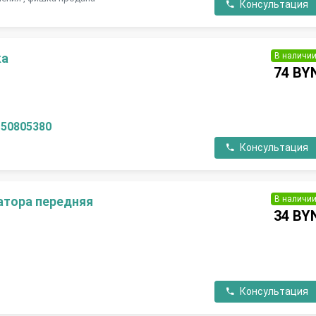
Консультация
В наличи
ка
74 BY
150805380
Консультация
В наличи
атора передняя
34 BY
Консультация