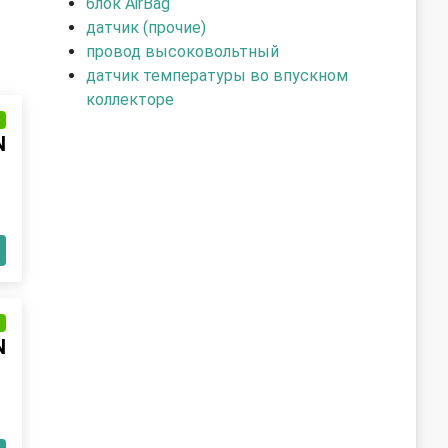
блок AirBag
датчик (прочие)
провод высоковольтный
датчик температуры во впускном
коллекторе
и
N
и
N