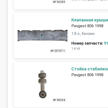
№ 96309
Клапанная крыш
Peugeot 806 1998
1.8 л., бензин
Номер запчасти:
9
1.8 V8
№ 20707-1
Стойка стабилиз
Peugeot 806 1998
№ 98294