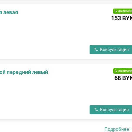
В наличи
я левая
153 BY
П
Консультация
В наличи
ой передний левый
68 BY
П
Консультация
Подробнее