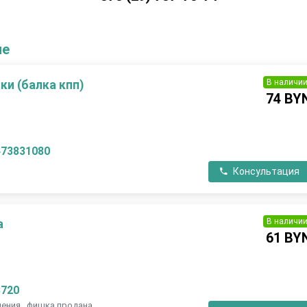
ие
В наличи
и (балка кпп)
74 BY
473831080
Консультация
В наличи
а
61 BY
3720
ления , фишка продана