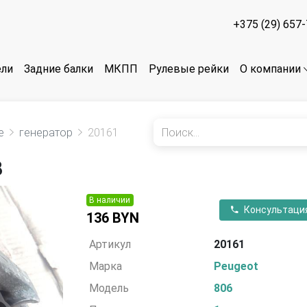
+375 (29) 657
ели
Задние балки
МКПП
Рулевые рейки
О компании
е
генератор
20161
8
В наличии
Консультаци
136 BYN
Артикул
20161
Марка
Peugeot
Модель
806