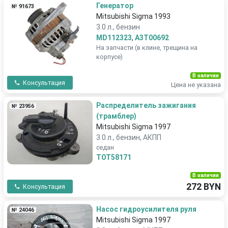
Генератор
№ 91673
Mitsubishi Sigma 1993
3.0 л., бензин
MD112323
,
A3T00692
На запчасти (в клине, трещина на
корпусе)
В наличии
Консультация
Цена не указана
Распределитель зажигания
№ 23956
(трамблер)
Mitsubishi Sigma 1997
3.0 л., бензин, АКПП
седан
TOT58171
В наличии
272 BYN
Консультация
Насос гидроусилителя руля
№ 24046
Mitsubishi Sigma 1997