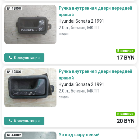
Ручка внутренняя двери передней
№ 42850
правой
Hyundai Sonata 2 1991
2.0 л., бензин, МКПП
седан
В наличии
17 BYN
Консультация
Ручка внутренняя двери передней
№ 42886
правой
Hyundai Sonata 2 1991
2.0 л., бензин, МКПП
седан
В наличии
20 BYN
Консультация
Ус под фару левый
№ 44882