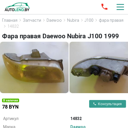
Главная
Запчасти
Daewoo
Nubira
J100
фара правая
14832
Фара правая Daewoo Nubira J100 1999
В наличии
Консультация
78 BYN
Артикул
14832
Марка
Daewoo