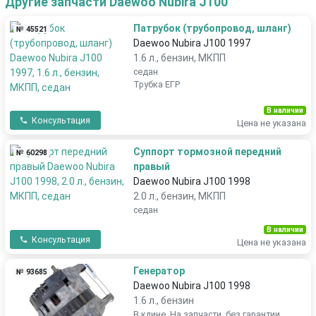
Другие запчасти Daewoo Nubira J100
Патрубок (трубопровод, шланг)
№ 45521
Daewoo Nubira J100 1997
1.6 л., бензин, МКПП
седан
Трубка ЕГР
В наличии
Консультация
Цена не указана
Суппорт тормозной передний
№ 60298
правый
Daewoo Nubira J100 1998
2.0 л., бензин, МКПП
седан
В наличии
Консультация
Цена не указана
Генератор
№ 93685
Daewoo Nubira J100 1998
1.6 л., бензин
В клине. На запчасти, без гарантии