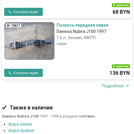
В наличии
68 BYN
Консультация
Полуось передняя левая
№ 19617
Daewoo Nubira J100 1997
1.6 л., бензин, МКПП
седан
В наличии
136 BYN
Консультация
Подробнее
Также в наличии
Daewoo Nubira J100
1997 - 1999 в разделе
«оптика
»
фара левая
фара правая