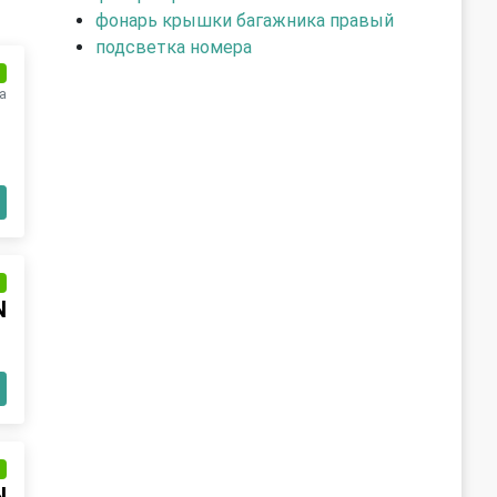
фонарь крышки багажника правый
подсветка номера
и
а
и
N
и
N