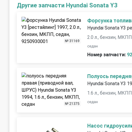
Другие запчасти Hyundai Sonata Y3
Форсунка топлив
Hyundai Sonata Y3 р
2.0 л., бензин, МКП
№ 31169
седан
Номер запчасти:
9
Полуось передня
Hyundai Sonata Y3 1
1.6 л., бензин, МКП
седан
№ 21375
Насос гидроусил