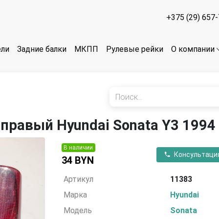
+375 (29) 657
ели
Задние балки
МКПП
Рулевые рейки
О компании
правый Hyundai Sonata Y3 1994
В наличии
Консультаци
34 BYN
Артикул
11383
Марка
Hyundai
Модель
Sonata