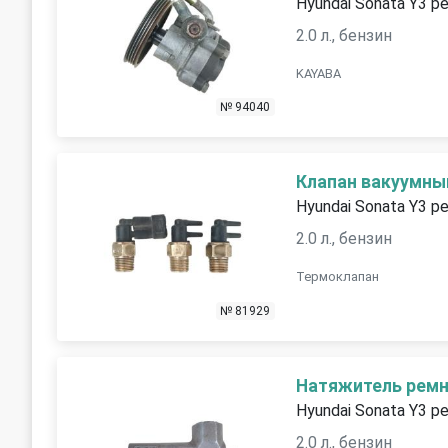
Hyundai Sonata Y3 р
2.0 л., бензин
KAYABA
№ 94040
Клапан вакуумны
Hyundai Sonata Y3 р
2.0 л., бензин
Термоклапан
№ 81929
Натяжитель рем
Hyundai Sonata Y3 р
2.0 л., бензин