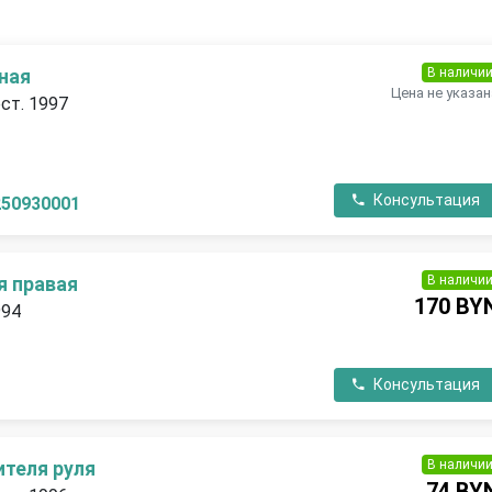
В наличи
ная
Цена не указан
ест. 1997
П
Консультация
250930001
В наличи
я правая
170 BY
994
П
Консультация
В наличи
ителя руля
74 BY