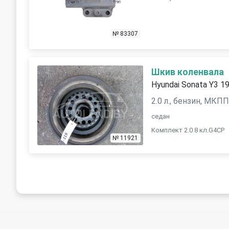
№ 83307
Шкив коленвала
Hyundai Sonata Y3 1
2.0 л., бензин, МКП
седан
Комплект 2.0 8 кл.G4CP
№ 11921